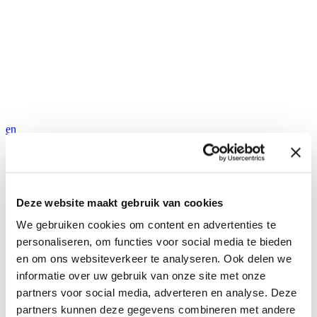
en
Maak kennis met: Aroen
Deze website maakt gebruik van cookies
Vandaag stellen wij een van de medewerkers van Hyra Hypotheken
voor. Maak kennis met Aroen. Sommigen van u zullen al telefonisch
We gebruiken cookies om content en advertenties te
kennis hebben gemaakt met Aroen, bij het doen van een aanvraag
personaliseren, om functies voor social media te bieden
bij Hyra Hypotheken.
en om ons websiteverkeer te analyseren. Ook delen we
Aroen is sinds het begin betrokken bij Hyra Hypotheken. Hij heeft
informatie over uw gebruik van onze site met onze
al vele jaren ervaring als hypotheekacceptant in de residentiële
partners voor social media, adverteren en analyse. Deze
hypothekenmarkt, maar kreeg nu de kans om ook in de buy-to-let
partners kunnen deze gegevens combineren met andere
markt aan de slag te gaan. Een kans die hij met beide handen heeft