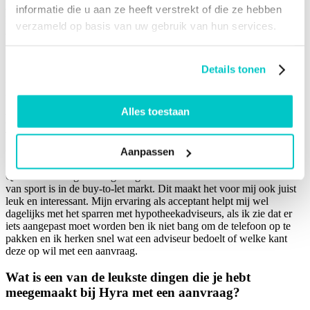
aangepakt. Aroen is een fijne sparringspartner om een buy-to-let
informatie die u aan ze heeft verstrekt of die ze hebben
hypotheek voor te bespreken en houdt zich bezig met het gehele
verzameld op basis van uw gebruik van hun services.
acceptatieproces rondom Hyra Hypotheken.
Details tonen
Zijn favoriete werkquote is “It’s nice to be important, but it is more
important to be nice”
Alles toestaan
Hiervoor heb je als hypotheekacceptant gewerkt
voor residentiële hypotheken, hoe helpt dit jou in je
dagelijkse werkzaamheden in de Buy-to-Let markt?
Aanpassen
Qua beoordeling en wetgeving merk ik dat het echt een andere tak
van sport is in de buy-to-let markt. Dit maakt het voor mij ook juist
leuk en interessant. Mijn ervaring als acceptant helpt mij wel
dagelijks met het sparren met hypotheekadviseurs, als ik zie dat er
iets aangepast moet worden ben ik niet bang om de telefoon op te
pakken en ik herken snel wat een adviseur bedoelt of welke kant
deze op wil met een aanvraag.
Wat is een van de leukste dingen die je hebt
meegemaakt bij Hyra met een aanvraag?