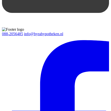
088-2056485
info@hyrahypotheken.nl