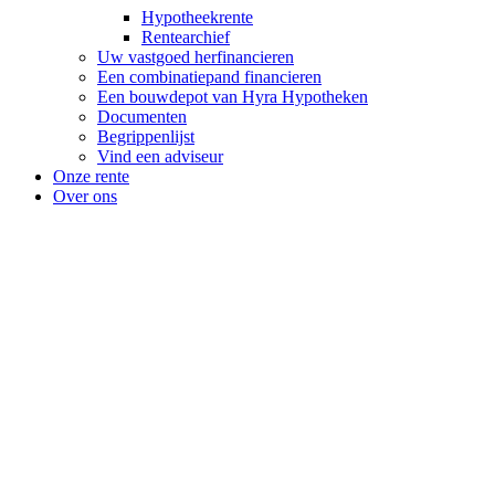
Hypotheekrente
Rentearchief
Uw vastgoed herfinancieren
Een combinatiepand financieren
Een bouwdepot van Hyra Hypotheken
Documenten
Begrippenlijst
Vind een adviseur
Onze rente
Over ons